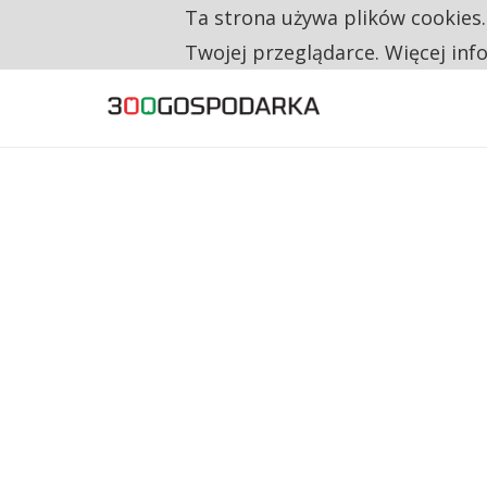
Ta strona używa plików cookies
TYLKO U NAS
CO TRZECIĄ ZŁOTÓWKĘ Z EMERYTURY SE
Twojej przeglądarce. Więcej inf