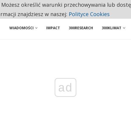
. Możesz określić warunki przechowywania lub dost
NIORZY PRZEZNACZAJĄ NA PODSTAWOWE ZAKUPY
ormacji znajdziesz w naszej:
Polityce Cookies
WIADOMOŚCI
IMPACT
300RESEARCH
300KLIMAT
ad