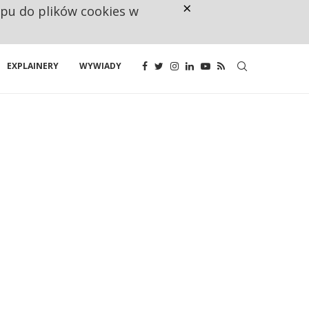
×
ępu do plików cookies w
NA JEDEN WAKAT PRZYPADAJĄ 
EXPLAINERY
WYWIADY