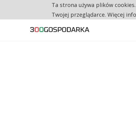
Ta strona używa plików cookies
TYLKO U NAS
CO TRZECIĄ ZŁOTÓWKĘ Z EMERYTURY SE
Twojej przeglądarce. Więcej inf