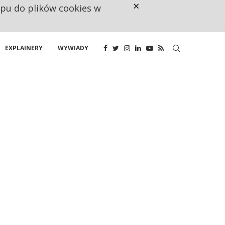
×
ępu do plików cookies w
NA JEDEN WAKAT PRZYPADAJĄ 
EXPLAINERY
WYWIADY