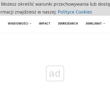
. Możesz określić warunki przechowywania lub dost
NIORZY PRZEZNACZAJĄ NA PODSTAWOWE ZAKUPY
ormacji znajdziesz w naszej:
Polityce Cookies
WIADOMOŚCI
IMPACT
300RESEARCH
300KLIMAT
ad