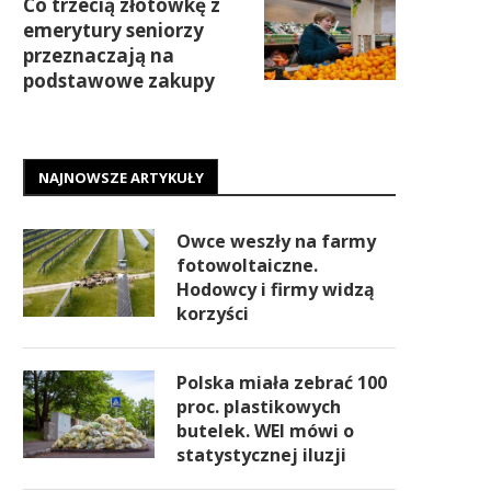
Co trzecią złotówkę z
emerytury seniorzy
przeznaczają na
podstawowe zakupy
NAJNOWSZE ARTYKUŁY
Owce weszły na farmy
fotowoltaiczne.
Hodowcy i firmy widzą
korzyści
Polska miała zebrać 100
proc. plastikowych
butelek. WEI mówi o
statystycznej iluzji