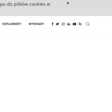
×
ępu do plików cookies w
160 ZNAKÓW TO ZA MAŁO. FUND
EXPLAINERY
WYWIADY