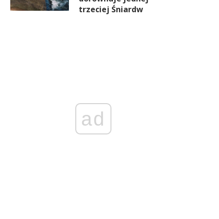
trzeciej Śniardw
ad