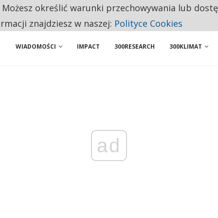
. Możesz określić warunki przechowywania lub dost
ENIA. WIELU KANDYDATÓW NIE ROZPOCZYNA PRACY
ormacji znajdziesz w naszej:
Polityce Cookies
WIADOMOŚCI
IMPACT
300RESEARCH
300KLIMAT
ad