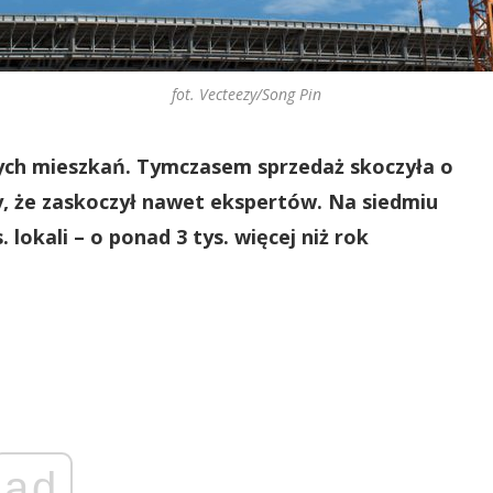
fot. Vecteezy/Song Pin
wych mieszkań. Tymczasem sprzedaż skoczyła o
ny, że zaskoczył nawet ekspertów. Na siedmiu
 lokali – o ponad 3 tys. więcej niż rok
ad