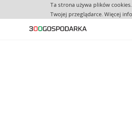
Ta strona używa plików cookies
TYLKO U NAS
NA JEDEN WAKAT PRZYPADAJĄ 62 ZGŁOSZ
Twojej przeglądarce. Więcej inf