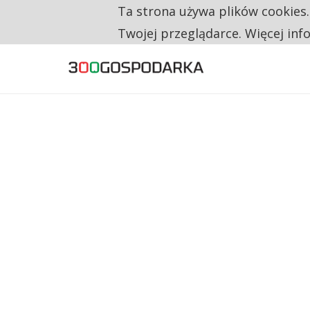
Ta strona używa plików cookies
TYLKO U NAS
CO TRZECIĄ ZŁOTÓWKĘ Z EMERYTURY SE
Twojej przeglądarce. Więcej inf