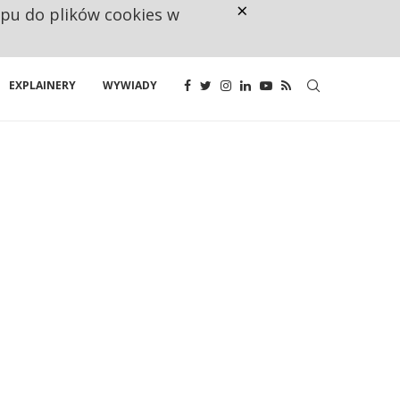
×
ępu do plików cookies w
NA JEDEN WAKAT PRZYPADAJĄ 
EXPLAINERY
WYWIADY