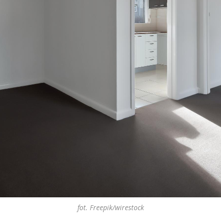
fot. Freepik/wirestock