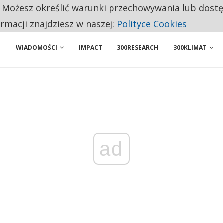
. Możesz określić warunki przechowywania lub dost
NIORZY PRZEZNACZAJĄ NA PODSTAWOWE ZAKUPY
ormacji znajdziesz w naszej:
Polityce Cookies
WIADOMOŚCI
IMPACT
300RESEARCH
300KLIMAT
ad