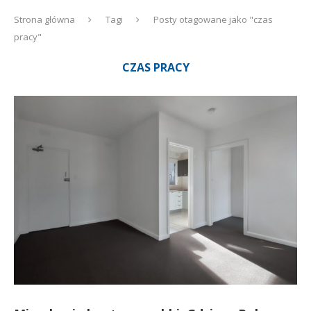
Strona główna
Tagi
Posty otagowane jako "czas
pracy"
CZAS PRACY