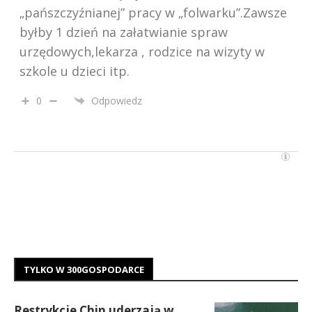
„pańszczyźnianej” pracy w „folwarku”.Zawsze
byłby 1 dzień na załatwianie spraw
urzędowych,lekarza , rodzice na wizyty w
szkole u dzieci itp.
0
Odpowiedz
TYLKO W 300GOSPODARCE
Restrykcje Chin uderzają w