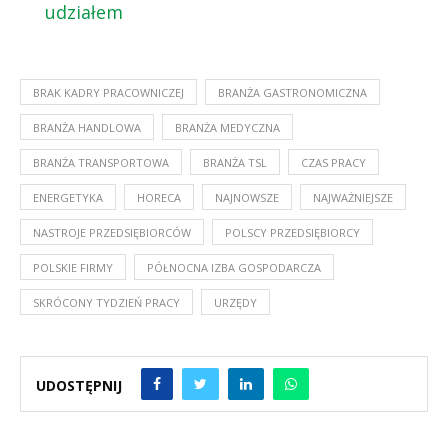
udziałem
BRAK KADRY PRACOWNICZEJ
BRANŻA GASTRONOMICZNA
BRANŻA HANDLOWA
BRANŻA MEDYCZNA
BRANŻA TRANSPORTOWA
BRANŻA TSL
CZAS PRACY
ENERGETYKA
HORECA
NAJNOWSZE
NAJWAŻNIEJSZE
NASTROJE PRZEDSIĘBIORCÓW
POLSCY PRZEDSIĘBIORCY
POLSKIE FIRMY
PÓŁNOCNA IZBA GOSPODARCZA
SKRÓCONY TYDZIEŃ PRACY
URZĘDY
UDOSTĘPNIJ