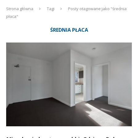
Strona główna
Tagi
Posty otagowane jako "średnia
płaca"
ŚREDNIA PŁACA