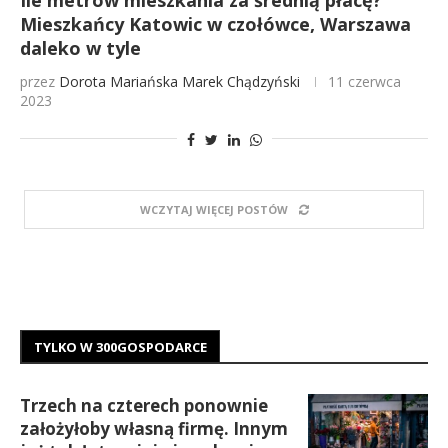
Ile metrów mieszkania za średnią płacę?
Mieszkańcy Katowic w czołówce, Warszawa
daleko w tyle
przez
Dorota Mariańska
Marek Chądzyński
11 czerwca
2023
WCZYTAJ WIĘCEJ POSTÓW
TYLKO W 300GOSPODARCE
Trzech na czterech ponownie
założyłoby własną firmę. Innym