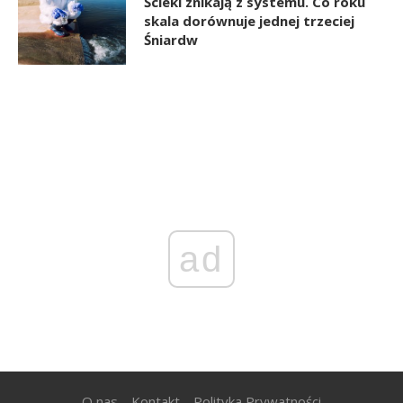
Ścieki znikają z systemu. Co roku
skala dorównuje jednej trzeciej
Śniardw
ad
O nas
Kontakt
Polityka Prywatności