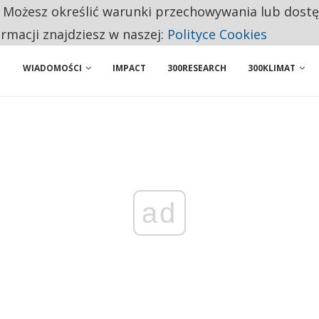
. Możesz określić warunki przechowywania lub dost
 PRZEMYSŁ. NA LIŚCIE SĄ DWA PODMIOTY Z POLSKI
ormacji znajdziesz w naszej:
Polityce Cookies
WIADOMOŚCI
IMPACT
300RESEARCH
300KLIMAT
ad