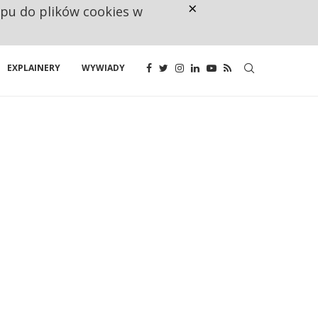
×
ępu do plików cookies w
CO TRZECIĄ ZŁOTÓWKĘ Z EMER
EXPLAINERY
WYWIADY