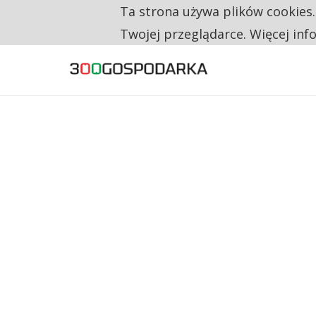
Ta strona używa plików cookies
TYLKO U NAS
RESTRYKCJE CHIN UDERZAJĄ W EUROPEJSKI
Twojej przeglądarce. Więcej inf