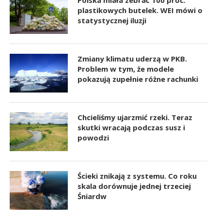
Polska miała zebrać 100 proc.
plastikowych butelek. WEI mówi o
statystycznej iluzji
Zmiany klimatu uderzą w PKB.
Problem w tym, że modele
pokazują zupełnie różne rachunki
Chcieliśmy ujarzmić rzeki. Teraz
skutki wracają podczas susz i
powodzi
Ścieki znikają z systemu. Co roku
skala dorównuje jednej trzeciej
Śniardw