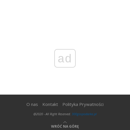
ad
O nas
Kontakt
Polityka Prywatności
@2020 - All Right Reserved.
300gospodarka.pl
WRÓĆ NA GÓRĘ