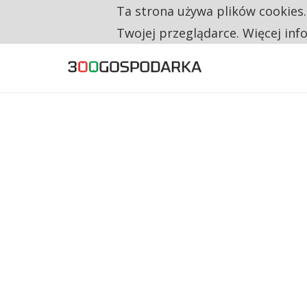
Ta strona używa plików cookies
TYLKO U NAS
CO TRZECIĄ ZŁOTÓWKĘ Z EMERYTURY SE
Twojej przeglądarce. Więcej inf