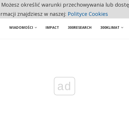
. Możesz określić warunki przechowywania lub dost
NIORZY PRZEZNACZAJĄ NA PODSTAWOWE ZAKUPY
ormacji znajdziesz w naszej:
Polityce Cookies
WIADOMOŚCI
IMPACT
300RESEARCH
300KLIMAT
ad