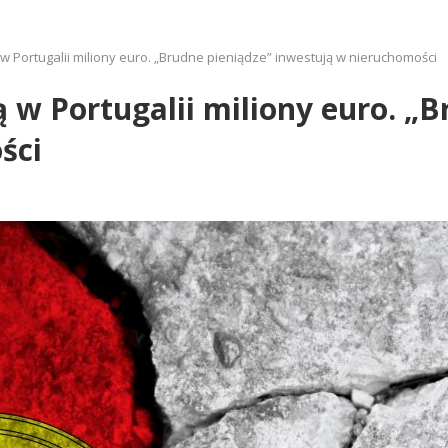
w Portugalii miliony euro. „Brudne pieniądze” inwestują w nieruchomości
 w Portugalii miliony euro. „B
ści