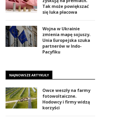
zyskują na premiach.
Tak może powiększać
się luka płacowa
Wojna w Ukrainie
zmienia mapę sojuszy.
Unia Europejska szuka
partnerów w Indo-
Pacyfiku
NAJNOWSZE ARTYKUŁY
Owce weszły na farmy
fotowoltaiczne.
Hodowcy i firmy widzą
korzyści