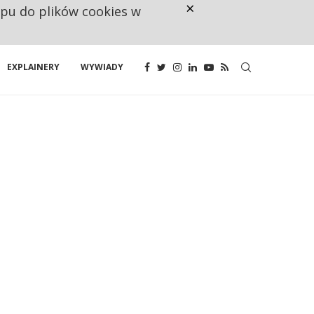
×
ępu do plików cookies w
NA JEDEN WAKAT PRZYPADAJĄ 
EXPLAINERY
WYWIADY