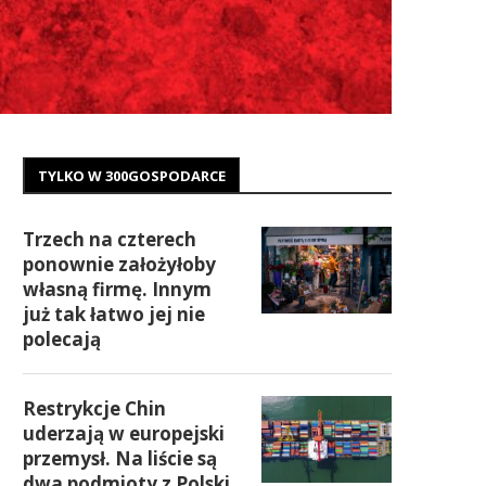
TYLKO W 300GOSPODARCE
Trzech na czterech
ponownie założyłoby
własną firmę. Innym
już tak łatwo jej nie
polecają
Restrykcje Chin
uderzają w europejski
przemysł. Na liście są
dwa podmioty z Polski