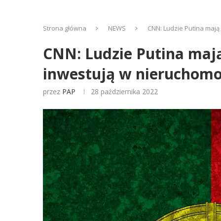
Strona główna
NEWS
CNN: Ludzie Putina mają 
CNN: Ludzie Putina mają
inwestują w nieruchomo
przez
PAP
28 października 2022