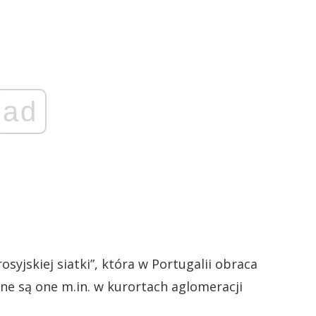
ad
syjskiej siatki”, która w Portugalii obraca
e są one m.in. w kurortach aglomeracji