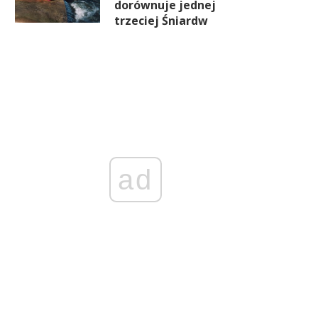
dorównuje jednej
trzeciej Śniardw
ad