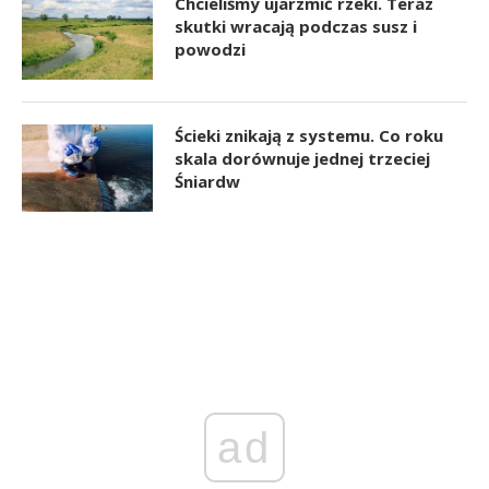
Chcieliśmy ujarzmić rzeki. Teraz
skutki wracają podczas susz i
powodzi
Ścieki znikają z systemu. Co roku
skala dorównuje jednej trzeciej
Śniardw
ad