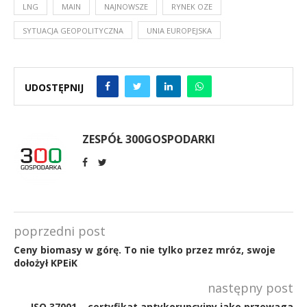
LNG
MAIN
NAJNOWSZE
RYNEK OZE
SYTUACJA GEOPOLITYCZNA
UNIA EUROPEJSKA
UDOSTĘPNIJ
ZESPÓŁ 300GOSPODARKI
poprzedni post
Ceny biomasy w górę. To nie tylko przez mróz, swoje
dołożył KPEiK
następny post
ISO 37001 – certyfikat antykorupcyjny jako przewaga