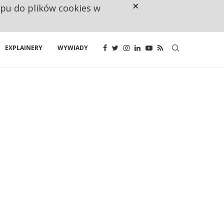
×
ępu do plików cookies w
RESTRYKCJE CHIN UDERZAJĄ W E
EXPLAINERY
WYWIADY