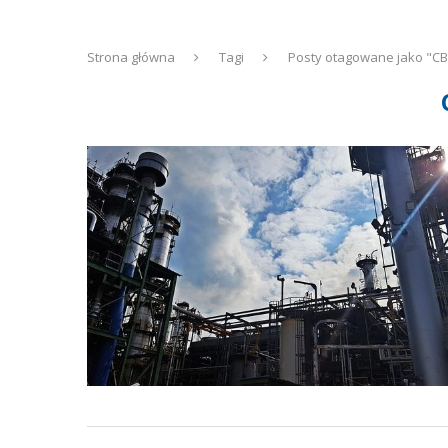
Strona główna
Tagi
Posty otagowane jako "C