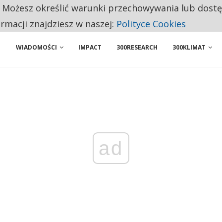
. Możesz określić warunki przechowywania lub dost
BY WŁASNĄ FIRMĘ. INNYM JUŻ TAK ŁATWO JEJ NIE POLECAJĄ
ormacji znajdziesz w naszej:
Polityce Cookies
WIADOMOŚCI
IMPACT
300RESEARCH
300KLIMAT
ad