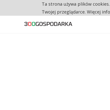
Ta strona używa plików cookies
TYLKO U NAS
TRZECH NA CZTERECH PONOWNIE ZAŁOŻYŁO
Twojej przeglądarce. Więcej inf