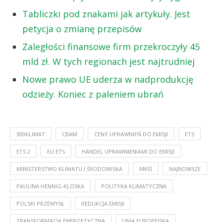
Tabliczki pod znakami jak artykuły. Jest
petycja o zmianę przepisów
Zaległości finansowe firm przekroczyły 45
mld zł. W tych regionach jest najtrudniej
Nowe prawo UE uderza w nadprodukcję
odzieży. Koniec z paleniem ubrań
300KLIMAT
CBAM
CENY UPRAWNIEŃ DO EMISJI
ETS
ETS 2
EU ETS
HANDEL UPRAWNIENIAMI DO EMISJI
MINISTERSTWO KLIMATU I ŚRODOWISKA
MKIŚ
NAJNOWSZE
PAULINA HENNIG-KLOSKA
POLITYKA KLIMATYCZNA
POLSKI PRZEMYSŁ
REDUKCJA EMISJI
TRANSFORMACJA ENERGETYCZNA
UNIA EUROPEJSKA