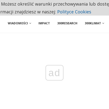
. Możesz określić warunki przechowywania lub dost
BY WŁASNĄ FIRMĘ. INNYM JUŻ TAK ŁATWO JEJ NIE POLECAJĄ
ormacji znajdziesz w naszej:
Polityce Cookies
 PRZEMYSŁ. NA LIŚCIE SĄ DWA PODMIOTY Z POLSKI
WIADOMOŚCI
IMPACT
300RESEARCH
300KLIMAT
ad