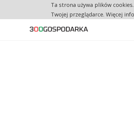
Ta strona używa plików cookies
TYLKO U NAS
TRZECH NA CZTERECH PONOWNIE ZAŁOŻYŁO
Twojej przeglądarce. Więcej inf
RESTRYKCJE CHIN UDERZAJĄ W EUROPEJSKI