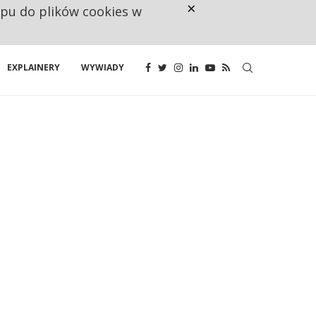
×
ępu do plików cookies w
CO TRZECIĄ ZŁOTÓWKĘ Z EMER
EXPLAINERY
WYWIADY