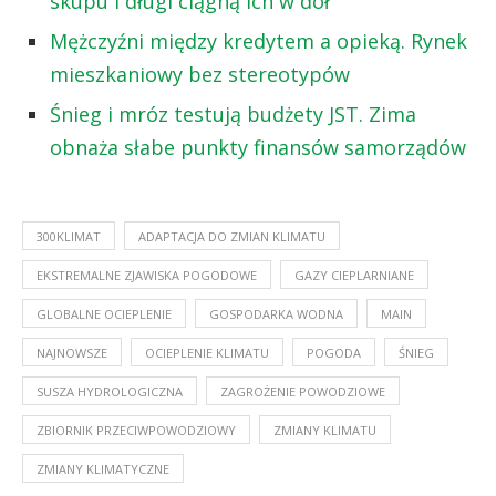
skupu i długi ciągną ich w dół
Mężczyźni między kredytem a opieką. Rynek
mieszkaniowy bez stereotypów
Śnieg i mróz testują budżety JST. Zima
obnaża słabe punkty finansów samorządów
300KLIMAT
ADAPTACJA DO ZMIAN KLIMATU
EKSTREMALNE ZJAWISKA POGODOWE
GAZY CIEPLARNIANE
GLOBALNE OCIEPLENIE
GOSPODARKA WODNA
MAIN
NAJNOWSZE
OCIEPLENIE KLIMATU
POGODA
ŚNIEG
SUSZA HYDROLOGICZNA
ZAGROŻENIE POWODZIOWE
ZBIORNIK PRZECIWPOWODZIOWY
ZMIANY KLIMATU
ZMIANY KLIMATYCZNE