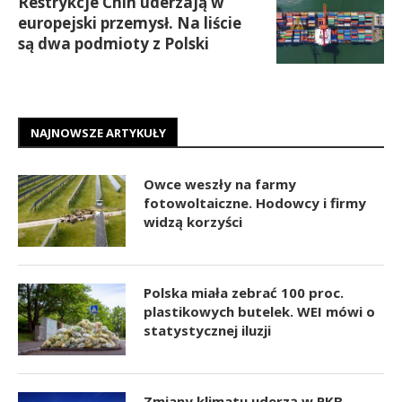
Restrykcje Chin uderzają w
europejski przemysł. Na liście
są dwa podmioty z Polski
NAJNOWSZE ARTYKUŁY
Owce weszły na farmy
fotowoltaiczne. Hodowcy i firmy
widzą korzyści
Polska miała zebrać 100 proc.
plastikowych butelek. WEI mówi o
statystycznej iluzji
Zmiany klimatu uderzą w PKB.