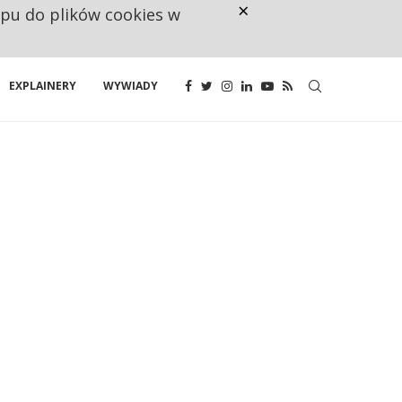
×
ępu do plików cookies w
CO TRZECIĄ ZŁOTÓWKĘ Z EMER
EXPLAINERY
WYWIADY