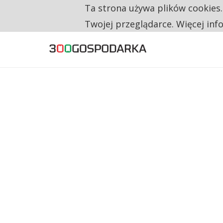
Ta strona używa plików cookies
TYLKO U NAS
RESTRYKCJE CHIN UDERZAJĄ W EUROPEJSKI
Twojej przeglądarce. Więcej inf