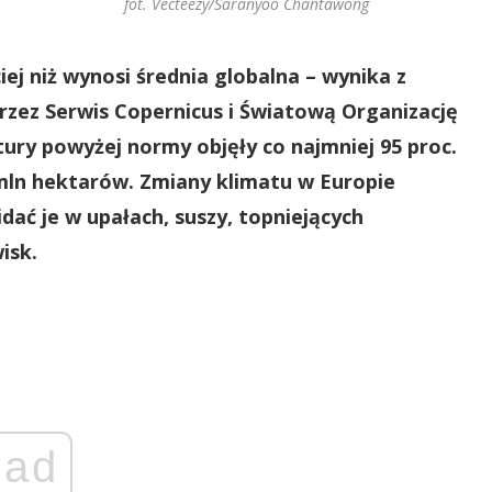
fot. Vecteezy/Saranyoo Chantawong
ej niż wynosi średnia globalna – wynika z
zez Serwis Copernicus i Światową Organizację
ry powyżej normy objęły co najmniej 95 proc.
mln hektarów. Zmiany klimatu w Europie
dać je w upałach, suszy, topniejących
isk.
ad