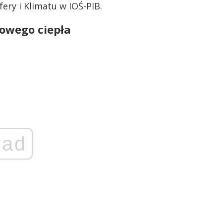
ry i Klimatu w IOŚ-PIB.
owego ciepła
ad