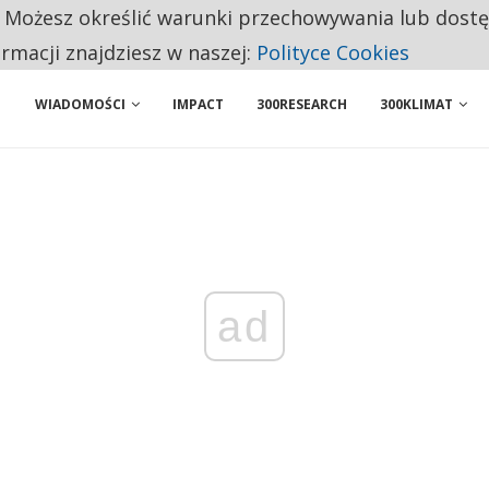
. Możesz określić warunki przechowywania lub dost
 PRZEMYSŁ. NA LIŚCIE SĄ DWA PODMIOTY Z POLSKI
ormacji znajdziesz w naszej:
Polityce Cookies
WIADOMOŚCI
IMPACT
300RESEARCH
300KLIMAT
ad