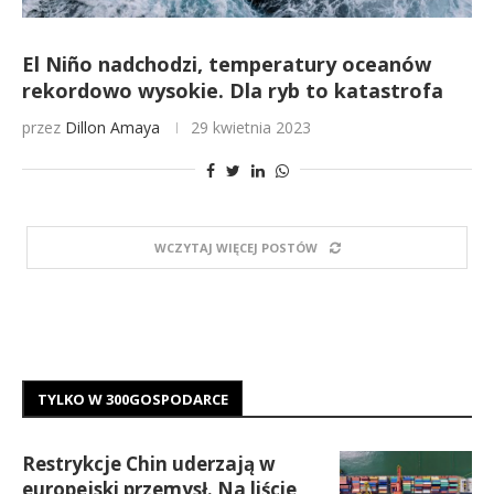
El Niño nadchodzi, temperatury oceanów
rekordowo wysokie. Dla ryb to katastrofa
przez
Dillon Amaya
29 kwietnia 2023
WCZYTAJ WIĘCEJ POSTÓW
TYLKO W 300GOSPODARCE
Restrykcje Chin uderzają w
europejski przemysł. Na liście