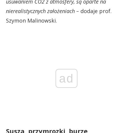
usuwaniem CO2 z atmosfery, są oparte na
nierealistycznych założeniach –
dodaje prof.
Szymon Malinowski.
ad
Susza, przymrozki, burze