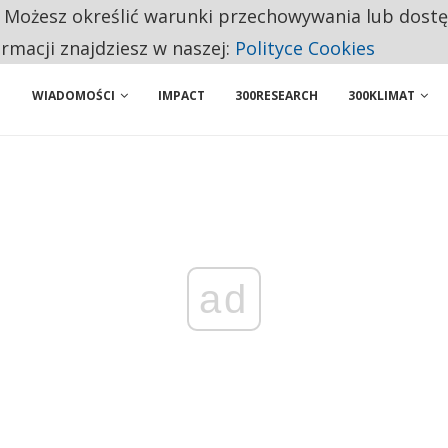
. Możesz określić warunki przechowywania lub dost
BY WŁASNĄ FIRMĘ. INNYM JUŻ TAK ŁATWO JEJ NIE POLECAJĄ
ormacji znajdziesz w naszej:
Polityce Cookies
WIADOMOŚCI
IMPACT
300RESEARCH
300KLIMAT
ad