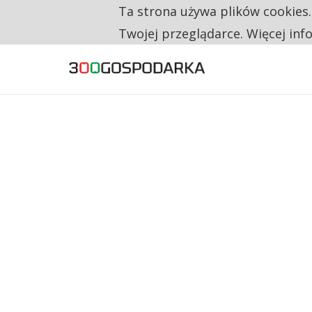
Ta strona używa plików cookies
TYLKO U NAS
TRZECH NA CZTERECH PONOWNIE ZAŁOŻYŁO
Twojej przeglądarce. Więcej inf