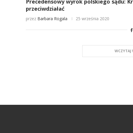
Precedensowy wyrok polskiego sądu: Kry
przeciwdziałać
przez
Barbara Rogala
25 września 2020
WCZYTAJ 