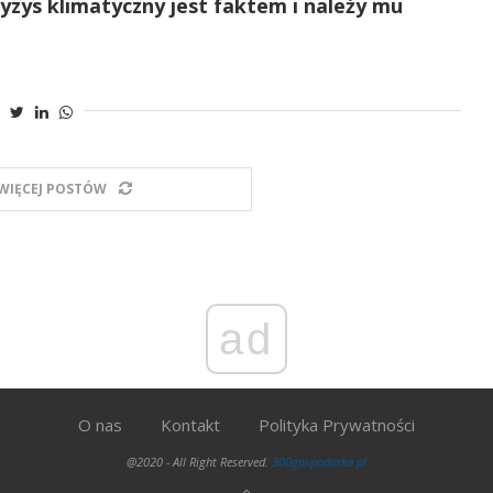
zys klimatyczny jest faktem i należy mu
WIĘCEJ POSTÓW
ad
O nas
Kontakt
Polityka Prywatności
@2020 - All Right Reserved.
300gospodarka.pl