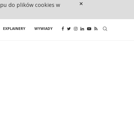
×
ępu do plików cookies w
RESTRYKCJE CHIN UDERZAJĄ W E
EXPLAINERY
WYWIADY