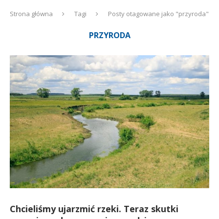
Strona główna
Tagi
Posty otagowane jako "przyroda"
PRZYRODA
Chcieliśmy ujarzmić rzeki. Teraz skutki