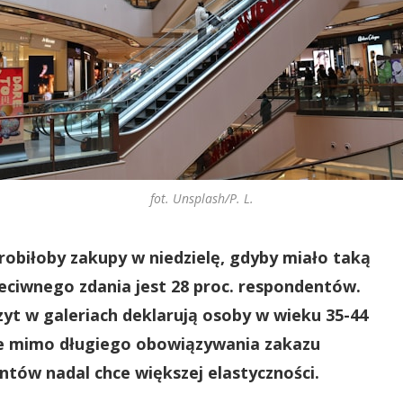
fot. Unsplash/P. L.
robiłoby zakupy w niedzielę, gdyby miało taką
eciwnego zdania jest 28 proc. respondentów.
zyt w galeriach deklarują osoby w wieku 35-44
 że mimo długiego obowiązywania zakazu
tów nadal chce większej elastyczności.