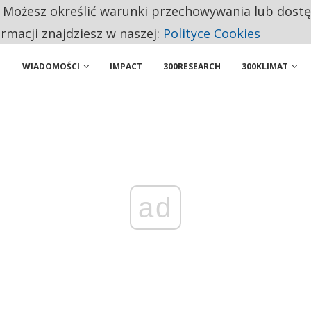
. Możesz określić warunki przechowywania lub dost
 PRZEMYSŁ. NA LIŚCIE SĄ DWA PODMIOTY Z POLSKI
ormacji znajdziesz w naszej:
Polityce Cookies
WIADOMOŚCI
IMPACT
300RESEARCH
300KLIMAT
ad