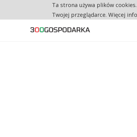
Ta strona używa plików cookies
TYLKO U NAS
RESTRYKCJE CHIN UDERZAJĄ W EUROPEJSKI
Twojej przeglądarce. Więcej inf