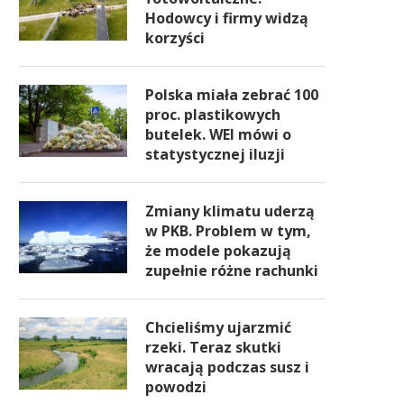
Hodowcy i firmy widzą
korzyści
Polska miała zebrać 100
proc. plastikowych
butelek. WEI mówi o
statystycznej iluzji
Zmiany klimatu uderzą
w PKB. Problem w tym,
że modele pokazują
zupełnie różne rachunki
Chcieliśmy ujarzmić
rzeki. Teraz skutki
wracają podczas susz i
powodzi