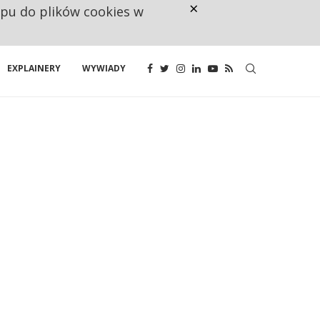
×
ępu do plików cookies w
CO TRZECIĄ ZŁOTÓWKĘ Z EMER
EXPLAINERY
WYWIADY