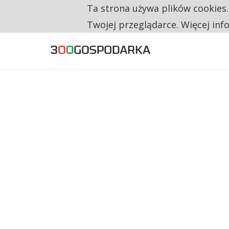
Ta strona używa plików cookies
TYLKO U NAS
160 ZNAKÓW TO ZA MAŁO. FUNDACJA PRO
Twojej przeglądarce. Więcej inf