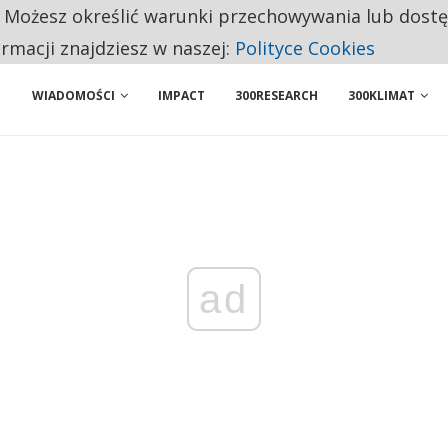
. Możesz określić warunki przechowywania lub dost
PONUJE PROSTĄ ZMIANĘ, KTÓRA MOŻE OGRANICZYĆ CHAOS W KRYZYSIE
ormacji znajdziesz w naszej:
Polityce Cookies
WIADOMOŚCI
IMPACT
300RESEARCH
300KLIMAT
ad