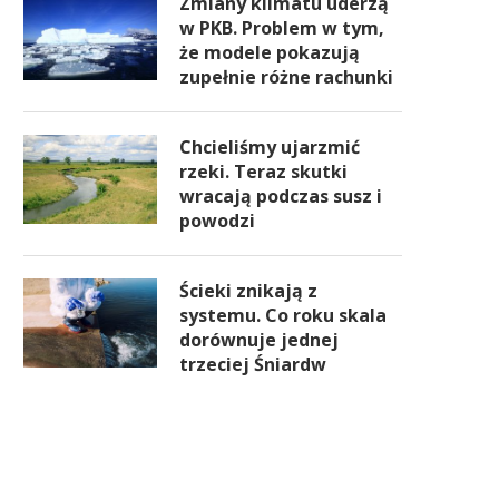
Zmiany klimatu uderzą
w PKB. Problem w tym,
że modele pokazują
zupełnie różne rachunki
Chcieliśmy ujarzmić
rzeki. Teraz skutki
wracają podczas susz i
powodzi
Ścieki znikają z
systemu. Co roku skala
dorównuje jednej
trzeciej Śniardw