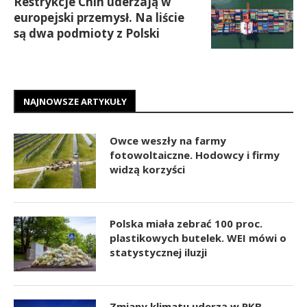
Restrykcje Chin uderzają w
europejski przemysł. Na liście
są dwa podmioty z Polski
NAJNOWSZE ARTYKUŁY
Owce weszły na farmy
fotowoltaiczne. Hodowcy i firmy
widzą korzyści
Polska miała zebrać 100 proc.
plastikowych butelek. WEI mówi o
statystycznej iluzji
Zmiany klimatu uderzą w PKB.