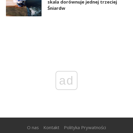
skala dorównuje jednej trzeciej
Śniardw
ad
O nas
Kontakt
Polityka Prywatności