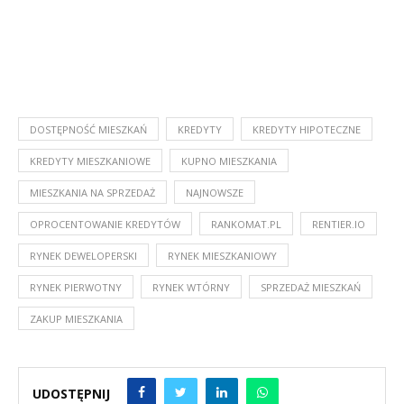
DOSTĘPNOŚĆ MIESZKAŃ
KREDYTY
KREDYTY HIPOTECZNE
KREDYTY MIESZKANIOWE
KUPNO MIESZKANIA
MIESZKANIA NA SPRZEDAŻ
NAJNOWSZE
OPROCENTOWANIE KREDYTÓW
RANKOMAT.PL
RENTIER.IO
RYNEK DEWELOPERSKI
RYNEK MIESZKANIOWY
RYNEK PIERWOTNY
RYNEK WTÓRNY
SPRZEDAŻ MIESZKAŃ
ZAKUP MIESZKANIA
UDOSTĘPNIJ