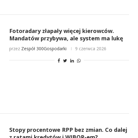
Fotoradary złapały więcej kierowców.
Mandatów przybywa, ale system ma lukę
przez
Zespół 300Gospodarki
9 czerwca 2026
Stopy procentowe RPP bez zmian. Co dalej
z ratami kredytów i WIBOR-em?