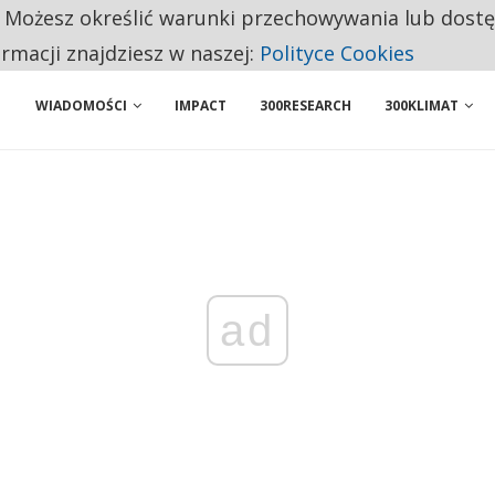
. Możesz określić warunki przechowywania lub dost
BY WŁASNĄ FIRMĘ. INNYM JUŻ TAK ŁATWO JEJ NIE POLECAJĄ
ormacji znajdziesz w naszej:
Polityce Cookies
WIADOMOŚCI
IMPACT
300RESEARCH
300KLIMAT
ad