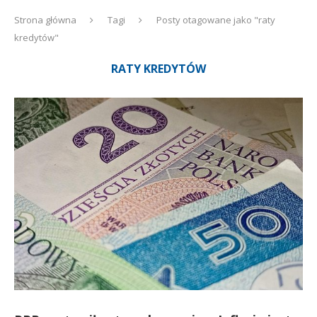
Strona główna
Tagi
Posty otagowane jako "raty
kredytów"
RATY KREDYTÓW