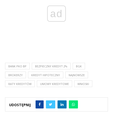
ad
BANK PKO BP
BEZPIECZNY KREDYT 2%
BGK
BROKERZY
KREDYT HIPOTECZNY
NAJNOWSZE
RATY KREDYTÓW
UMOWY KREDYTOWE
WNIOSKI
UDOSTĘPNIJ