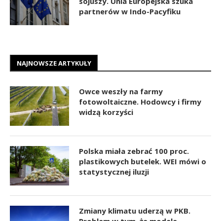
sojuszy. Unia Europejska szuka
partnerów w Indo-Pacyfiku
NAJNOWSZE ARTYKUŁY
Owce weszły na farmy
fotowoltaiczne. Hodowcy i firmy
widzą korzyści
Polska miała zebrać 100 proc.
plastikowych butelek. WEI mówi o
statystycznej iluzji
Zmiany klimatu uderzą w PKB.
Problem w tym, że modele