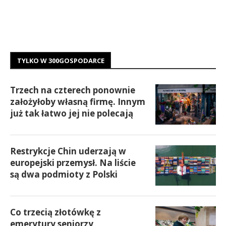
TYLKO W 300GOSPODARCE
Trzech na czterech ponownie
założyłoby własną firmę. Innym
już tak łatwo jej nie polecają
Restrykcje Chin uderzają w
europejski przemysł. Na liście
są dwa podmioty z Polski
Co trzecią złotówkę z
emerytury seniorzy