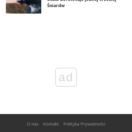
Śniardw
ad
O nas
Kontakt
Polityka Prywatności