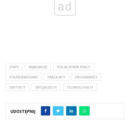
ad
CHIPY
NAJNOWSZE
POLSKI RYNEK PRACY
PÓŁPRZEWODNIKI
PRACA W IT
PROGRAMIŚCI
SEKTOR IT
SPECJALIŚCI IT
TECHNOLOGIE IT
UDOSTĘPNIJ