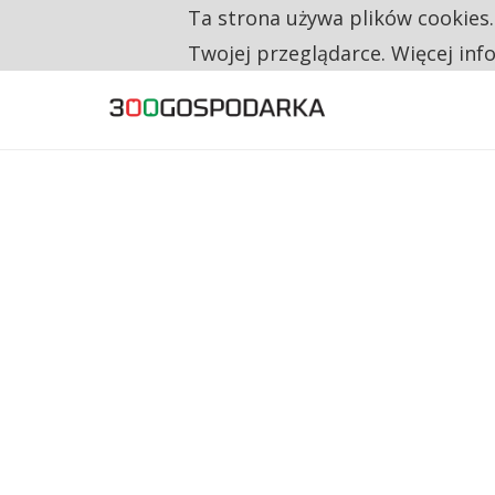
Ta strona używa plików cookies
TYLKO U NAS
CO TRZECIĄ ZŁOTÓWKĘ Z EMERYTURY SE
Twojej przeglądarce. Więcej inf