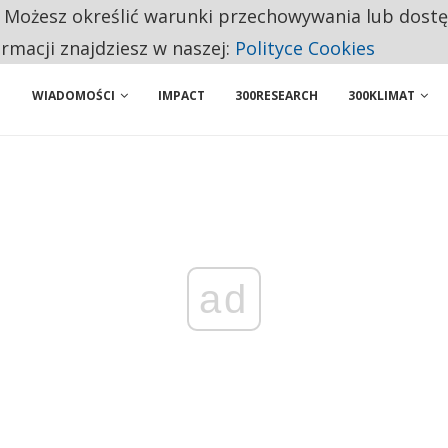
. Możesz określić warunki przechowywania lub dost
NIORZY PRZEZNACZAJĄ NA PODSTAWOWE ZAKUPY
ormacji znajdziesz w naszej:
Polityce Cookies
WIADOMOŚCI
IMPACT
300RESEARCH
300KLIMAT
ad