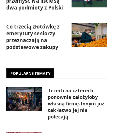
przemysł. Na liście są
dwa podmioty z Polski
Co trzecią złotówkę z
emerytury seniorzy
przeznaczają na
podstawowe zakupy
POPULARNE TEMATY
Trzech na czterech
ponownie założyłoby
własną firmę. Innym już
tak łatwo jej nie
polecają