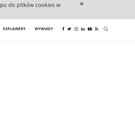
×
ępu do plików cookies w
NA JEDEN WAKAT PRZYPADAJĄ 
EXPLAINERY
WYWIADY