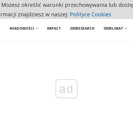
BY WŁASNĄ FIRMĘ. INNYM JUŻ TAK ŁATWO JEJ NIE POLECAJĄ
. Możesz określić warunki przechowywania lub dost
 PRZEMYSŁ. NA LIŚCIE SĄ DWA PODMIOTY Z POLSKI
ormacji znajdziesz w naszej:
Polityce Cookies
WIADOMOŚCI
IMPACT
300RESEARCH
300KLIMAT
ad