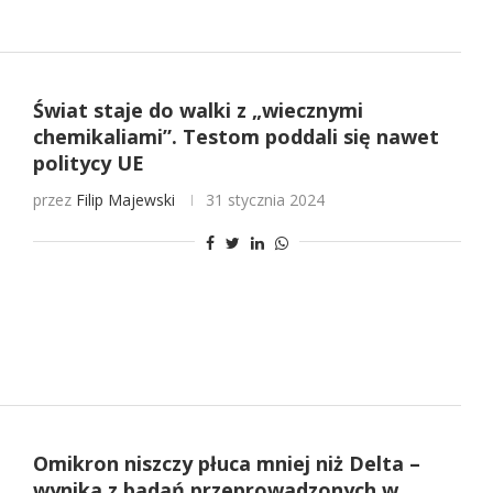
Świat staje do walki z „wiecznymi
chemikaliami”. Testom poddali się nawet
politycy UE
przez
Filip Majewski
31 stycznia 2024
Omikron niszczy płuca mniej niż Delta –
wynika z badań przeprowadzonych w