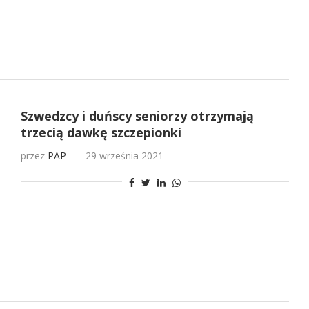
Szwedzcy i duńscy seniorzy otrzymają
trzecią dawkę szczepionki
przez
PAP
29 września 2021