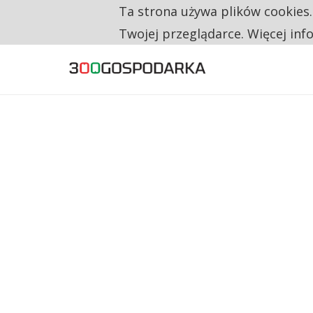
TRZECH NA CZTERECH PONOWNIE ZAŁOŻYŁO
Ta strona używa plików cookies
TYLKO U NAS
RESTRYKCJE CHIN UDERZAJĄ W EUROPEJSKI
Twojej przeglądarce. Więcej inf