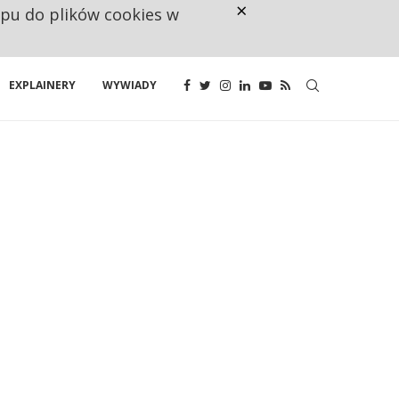
×
ępu do plików cookies w
CO TRZECIĄ ZŁOTÓWKĘ Z EMER
EXPLAINERY
WYWIADY