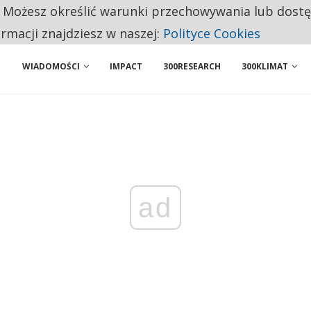
. Możesz określić warunki przechowywania lub dost
 PRZEMYSŁ. NA LIŚCIE SĄ DWA PODMIOTY Z POLSKI
ormacji znajdziesz w naszej:
Polityce Cookies
WIADOMOŚCI
IMPACT
300RESEARCH
300KLIMAT
ad