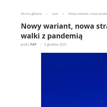
Strona główna
Live
Nowy wariant, nowa strate
Nowy wariant, nowa stra
walki z pandemią
przez
PAP
3 grudnia 2021