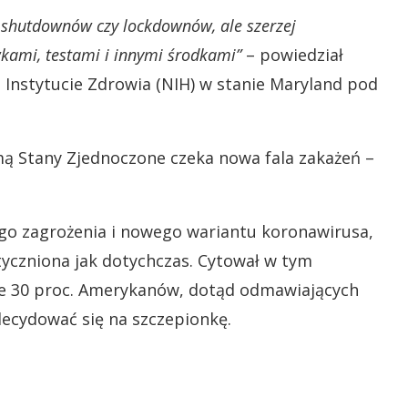
 shutdownów czy lockdownów, ale szerzej
ami, testami i innymi środkami”
– powiedział
nstytucie Zdrowia (NIH) w stanie Maryland pod
imą Stany Zjednoczone czeka nowa fala zakażeń –
tego zagrożenia i nowego wariantu koronawirusa,
tyczniona jak dotychczas. Cytował w tym
 że 30 proc. Amerykanów, dotąd odmawiających
decydować się na szczepionkę.