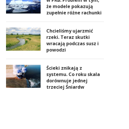
w PKB. Problem w tym,
że modele pokazują
zupełnie różne rachunki
Chcieliśmy ujarzmić
rzeki. Teraz skutki
wracają podczas susz i
powodzi
Ścieki znikają z
systemu. Co roku skala
dorównuje jednej
trzeciej Śniardw