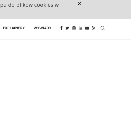
×
ępu do plików cookies w
CO TRZECIĄ ZŁOTÓWKĘ Z EMER
EXPLAINERY
WYWIADY