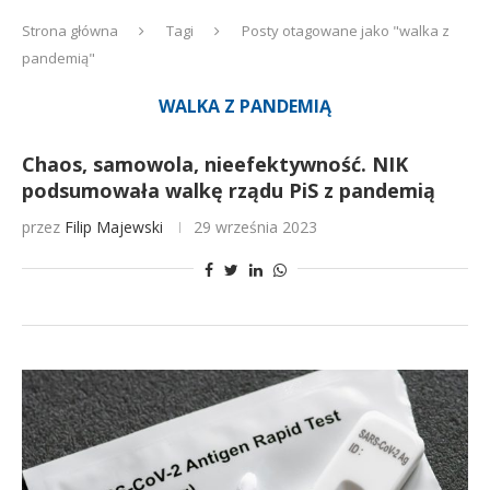
Strona główna
Tagi
Posty otagowane jako "walka z
pandemią"
WALKA Z PANDEMIĄ
Chaos, samowola, nieefektywność. NIK
podsumowała walkę rządu PiS z pandemią
przez
Filip Majewski
29 września 2023