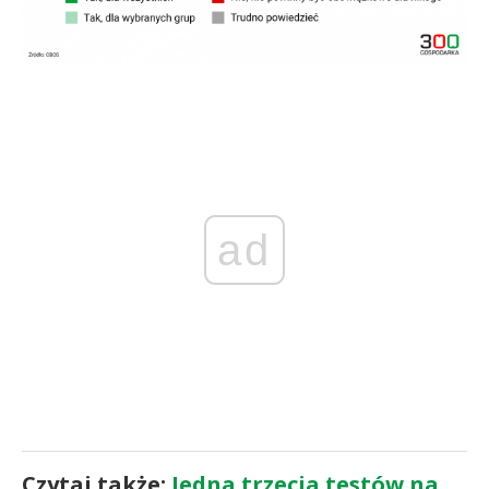
ad
Czytaj także:
Jedna trzecia testów na