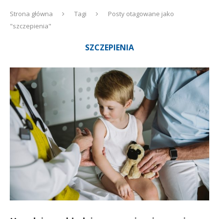
Strona główna
Tagi
Posty otagowane jako
"szczepienia"
SZCZEPIENIA