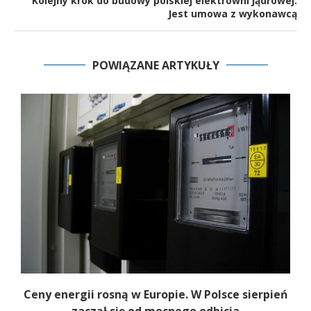
Kolejny krok do budowy polskiej elektrowni jądrowej.
Jest umowa z wykonawcą
POWIĄZANE ARTYKUŁY
Ceny energii rosną w Europie. W Polsce sierpień
K
zaczął się od mocnego odbicia