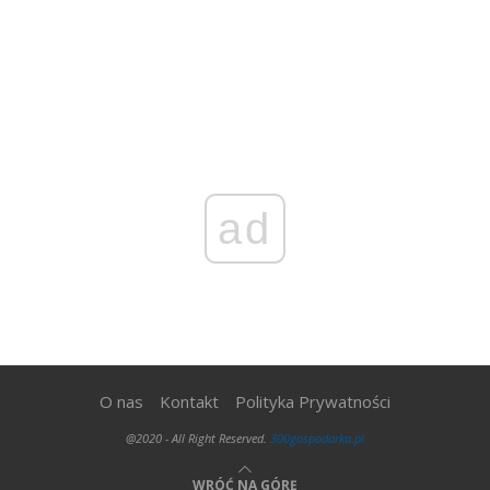
ad
O nas
Kontakt
Polityka Prywatności
@2020 - All Right Reserved.
300gospodarka.pl
WRÓĆ NA GÓRĘ