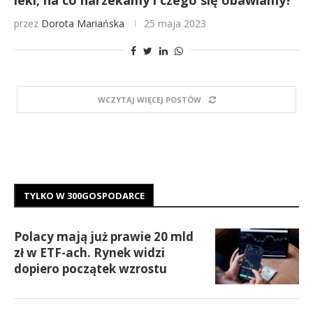
leki, na co narzekamy i czego się obawiamy?
przez
Dorota Mariańska
25 maja 2023
WCZYTAJ WIĘCEJ POSTÓW
TYLKO W 300GOSPODARCE
Polacy mają już prawie 20 mld
zł w ETF-ach. Rynek widzi
dopiero początek wzrostu