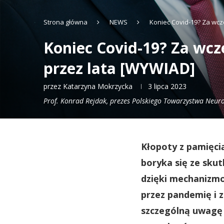
Strona główna
NEWS
Koniec Covid-19? Za wcz
Koniec Covid-19? Za wcz
przez lata [WYWIAD]
przez
Katarzyna Mokrzycka
3 lipca 2023
Prof. Konrad Rejdak, prezes Polskiego Towarzystwa Neurol
Kłopoty z pamięcią
boryka się ze sku
dzięki mechanizmo
przez pandemię i 
szczególną uwagę 