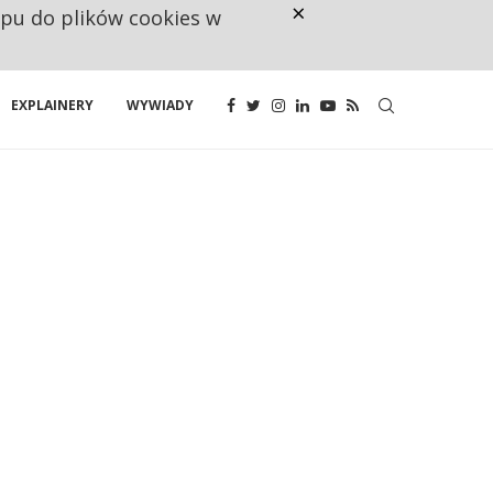
×
ępu do plików cookies w
NA JEDEN WAKAT PRZYPADAJĄ 
EXPLAINERY
WYWIADY