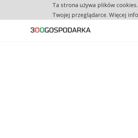
Ta strona używa plików cookies
TYLKO U NAS
CO TRZECIĄ ZŁOTÓWKĘ Z EMERYTURY SE
Twojej przeglądarce. Więcej inf