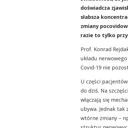
doświadcza zjawisk
słabsza koncentrac
zmiany pocovidowe
razie to tylko prz
Prof. Konrad Rejda
układu nerwowego 
Covid-19 nie pozos
U części pacjentów
do dziś. Na szczęśc
włączają się mech
ubywa. Jednak tak 
wtórne zmiany – n
struktur nerwowyc