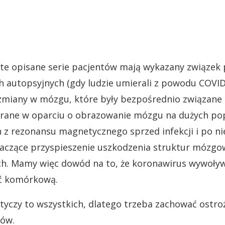
te opisane serie pacjentów mają wykazany związek
h autopsyjnych (gdy ludzie umierali z powodu COVI
miany w mózgu, które były bezpośrednio związane 
rane w oparciu o obrazowanie mózgu na dużych pop
z rezonansu magnetycznego sprzed infekcji i po ni
aczące przyspieszenie uszkodzenia struktur mózgow
. Mamy więc dowód na to, że koronawirus wywoływał
rć komórkową.
otyczy to wszystkich, dlatego trzeba zachować ostr
wów.