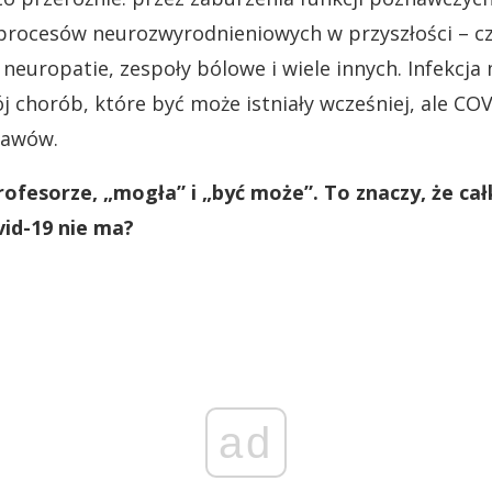
procesów neurozwyrodnieniowych w przyszłości – c
neuropatie, zespoły bólowe i wiele innych. Infekcja
chorób, które być może istniały wcześniej, ale COV
jawów.
ofesorze, „mogła” i „być może”. To znaczy, że ca
vid-19 nie ma?
ad