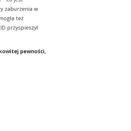
zy zaburzenia w
 mogła też
ID przyspieszył
łkowitej pewności,