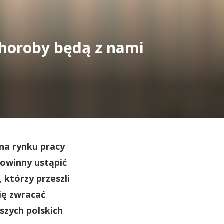
choroby będą z nami
 na rynku pracy
powinny ustąpić
którzy przeszli
ię zwracać
szych polskich