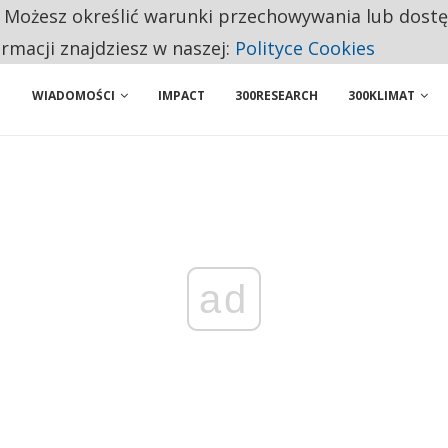
. Możesz określić warunki przechowywania lub dost
NIORZY PRZEZNACZAJĄ NA PODSTAWOWE ZAKUPY
ormacji znajdziesz w naszej:
Polityce Cookies
WIADOMOŚCI
IMPACT
300RESEARCH
300KLIMAT
ad