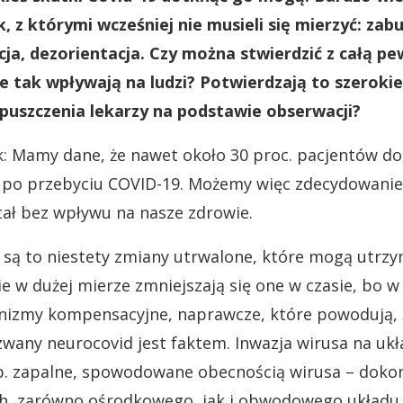
, z którymi wcześniej nie musieli się mierzyć: zab
ja, dezorientacja. Czy można stwierdzić z całą pe
 tak wpływają na ludzi? Potwierdzają to szerokie
ypuszczenia lekarzy na podstawie obserwacji?
k: Mamy dane, że nawet około 30 proc. pacjentów d
po przebyciu COVID-19. Możemy więc zdecydowanie 
tał bez wpływu na nasze zdrowie.
 są to niestety zmiany utrwalone, które mogą utrz
ie w dużej mierze zmniejszają się one w czasie, bo 
anizmy kompensacyjne, naprawcze, które powodują,
zwany neurocovid jest faktem. Inwazja wirusa na ukł
p. zapalne, spowodowane obecnością wirusa – doko
h, zarówno ośrodkowego, jak i obwodowego układu