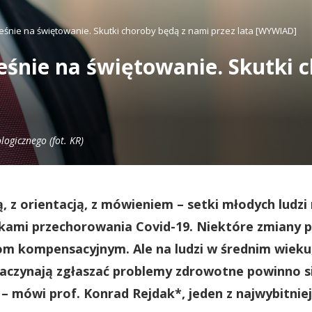
eśnie na świętowanie. Skutki choroby będą z nami przez lata [WYWIAD]
eśnie na świętowanie. Skutki 
ogicznego (fot. KR)
, z orientacją, z mówieniem – setki młodych ludzi
tkami przechorowania Covid-19. Niektóre zmiany 
m kompensacyjnym. Ale na ludzi w średnim wieku, 
zaczynają zgłaszać problemy zdrowotne powinno s
– mówi prof. Konrad Rejdak*, jeden z najwybitniej