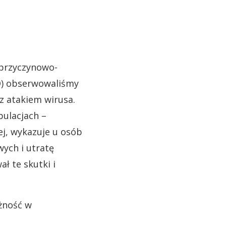
 przyczynowo-
D) obserwowaliśmy
z atakiem wirusa.
ulacjach –
ej, wykazuje u osób
ych i utratę
 te skutki i
ożność w