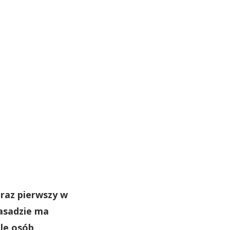
 raz pierwszy w
zasadzie ma
le osób