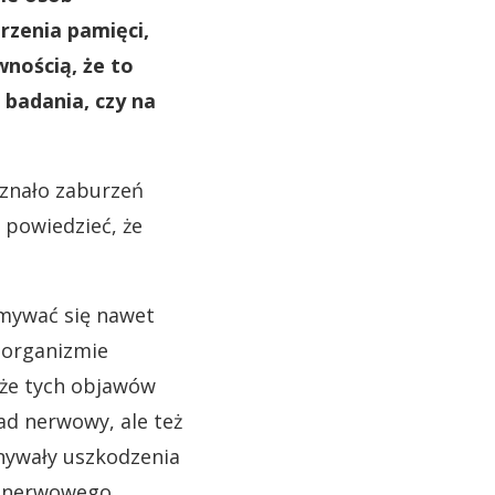
urzenia pamięci,
wnością, że to
 badania, czy na
oznało zaburzeń
powiedzieć, że
ymywać się nawet
w organizmie
 że tych objawów
ad nerwowy, ale też
nywały uszkodzenia
 nerwowego.