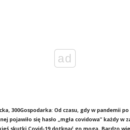
ad
cka, 300Gospodarka
:
Od czasu, gdy w pandemii po
znej pojawiło się hasło „mgła covidowa” każdy w 
kieś skutki Covid-19 dotknąć go mogą. Bardzo wie