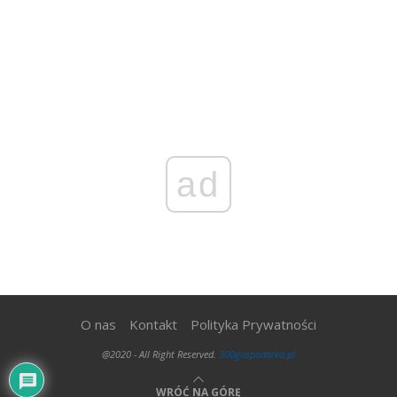
ad
O nas
Kontakt
Polityka Prywatności
@2020 - All Right Reserved.
300gospodarka.pl
WRÓĆ NA GÓRĘ