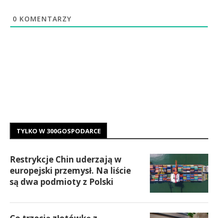
0
KOMENTARZY
TYLKO W 300GOSPODARCE
Restrykcje Chin uderzają w
europejski przemysł. Na liście
są dwa podmioty z Polski