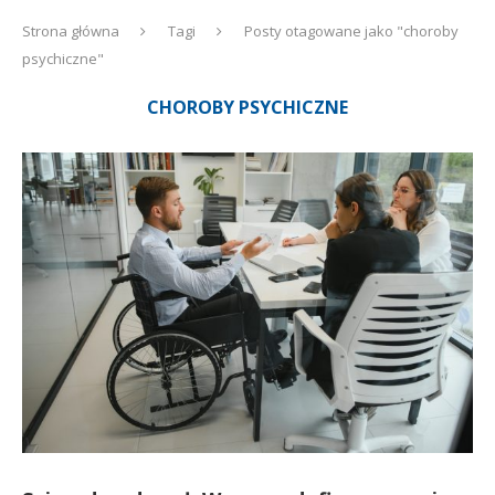
Strona główna
Tagi
Posty otagowane jako "choroby
psychiczne"
CHOROBY PSYCHICZNE