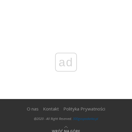
ad
O nas
Kontakt
Polityka Prywatności
@2020 - All Right Reserved.
300gospodarka.pl
WRÓĆ NA GÓRĘ