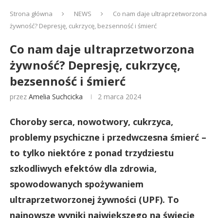
Strona główna
NEWS
Co nam daje ultraprzetworzona
żywność? Depresję, cukrzycę, bezsenność i śmierć
Co nam daje ultraprzetworzona
żywność? Depresję, cukrzycę,
bezsenność i śmierć
przez
Amelia Suchcicka
2 marca 2024
Choroby serca, nowotwory, cukrzyca,
problemy psychiczne i przedwczesna śmierć –
to tylko niektóre z ponad trzydziestu
szkodliwych efektów dla zdrowia,
spowodowanych spożywaniem
ultraprzetworzonej żywności (UPF). To
najnowsze wyniki największego na świecie