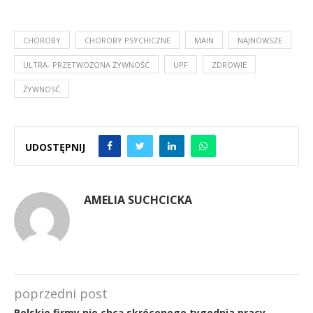
CHOROBY
CHOROBY PSYCHICZNE
MAIN
NAJNOWSZE
ULTRA- PRZETWOŻONA ŻYWNOŚĆ
UPF
ZDROWIE
ŻYWNOSĆ
UDOSTĘPNIJ
AMELIA SUCHCICKA
poprzedni post
Polskie firmy nie chcą skróconego tygodnia pracy.