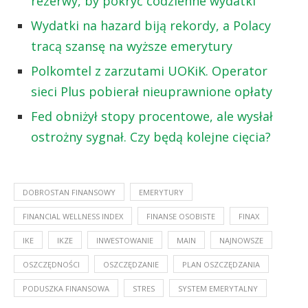
rezerwy, by pokryć codzienne wydatki
Wydatki na hazard biją rekordy, a Polacy
tracą szansę na wyższe emerytury
Polkomtel z zarzutami UOKiK. Operator
sieci Plus pobierał nieuprawnione opłaty
Fed obniżył stopy procentowe, ale wysłał
ostrożny sygnał. Czy będą kolejne cięcia?
DOBROSTAN FINANSOWY
EMERYTURY
FINANCIAL WELLNESS INDEX
FINANSE OSOBISTE
FINAX
IKE
IKZE
INWESTOWANIE
MAIN
NAJNOWSZE
OSZCZĘDNOŚCI
OSZCZĘDZANIE
PLAN OSZCZĘDZANIA
PODUSZKA FINANSOWA
STRES
SYSTEM EMERYTALNY