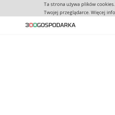
Ta strona używa plików cookies
TYLKO U NAS
TRZECH NA CZTERECH PONOWNIE ZAŁOŻYŁO
Twojej przeglądarce. Więcej inf