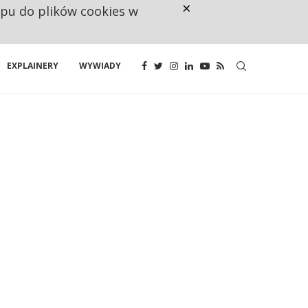
×
ępu do plików cookies w
RESTRYKCJE CHIN UDERZAJĄ W E
EXPLAINERY
WYWIADY