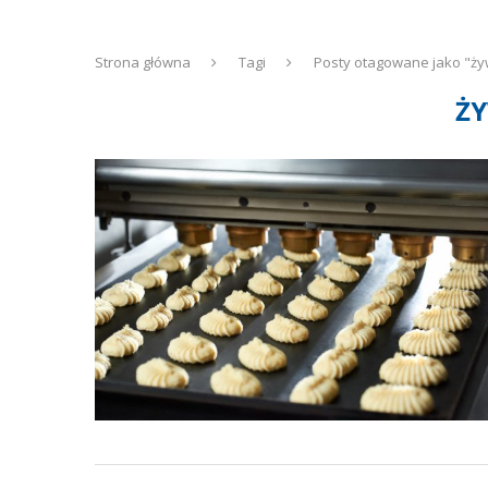
Strona główna
Tagi
Posty otagowane jako "ż
Ż