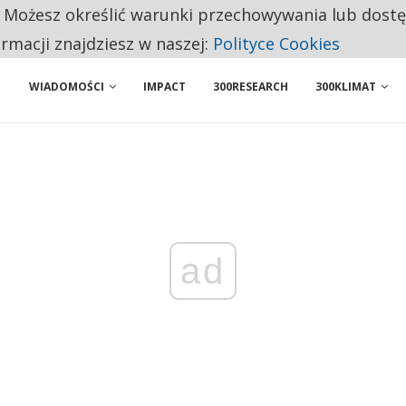
. Możesz określić warunki przechowywania lub dost
BY WŁASNĄ FIRMĘ. INNYM JUŻ TAK ŁATWO JEJ NIE POLECAJĄ
ormacji znajdziesz w naszej:
Polityce Cookies
WIADOMOŚCI
IMPACT
300RESEARCH
300KLIMAT
ad