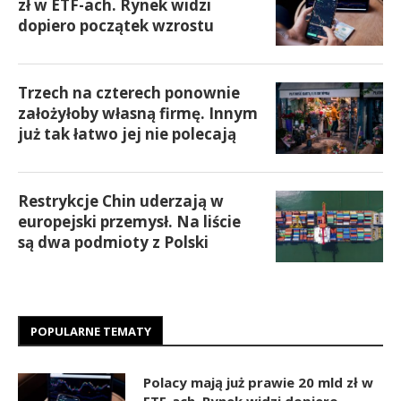
zł w ETF-ach. Rynek widzi
dopiero początek wzrostu
Trzech na czterech ponownie
założyłoby własną firmę. Innym
już tak łatwo jej nie polecają
Restrykcje Chin uderzają w
europejski przemysł. Na liście
są dwa podmioty z Polski
POPULARNE TEMATY
Polacy mają już prawie 20 mld zł w
ETF-ach. Rynek widzi dopiero