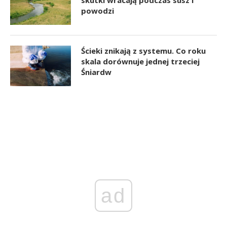
skutki wracają podczas susz i
powodzi
Ścieki znikają z systemu. Co roku
skala dorównuje jednej trzeciej
Śniardw
ad