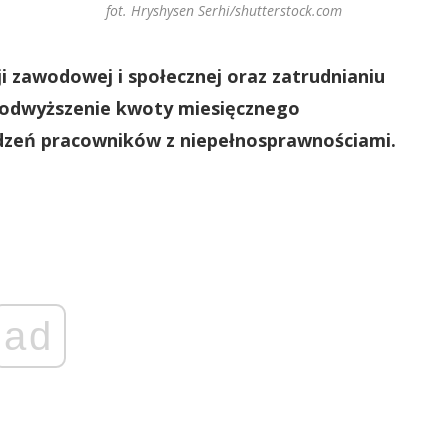
fot. Hryshysen Serhi/shutterstock.com
i zawodowej i społecznej oraz zatrudnianiu
podwyższenie kwoty miesięcznego
zeń pracowników z niepełnosprawnościami.
ad