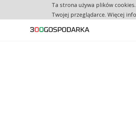
Ta strona używa plików cookies
TYLKO U NAS
CO TRZECIĄ ZŁOTÓWKĘ Z EMERYTURY SE
Twojej przeglądarce. Więcej inf