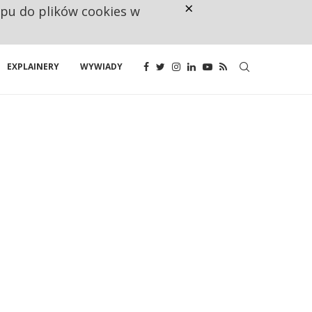
×
ępu do plików cookies w
NA JEDEN WAKAT PRZYPADAJĄ 
EXPLAINERY
WYWIADY