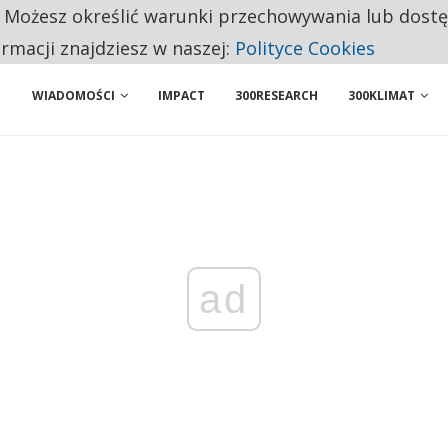
. Możesz określić warunki przechowywania lub dost
NIORZY PRZEZNACZAJĄ NA PODSTAWOWE ZAKUPY
ormacji znajdziesz w naszej:
Polityce Cookies
WIADOMOŚCI
IMPACT
300RESEARCH
300KLIMAT
ad